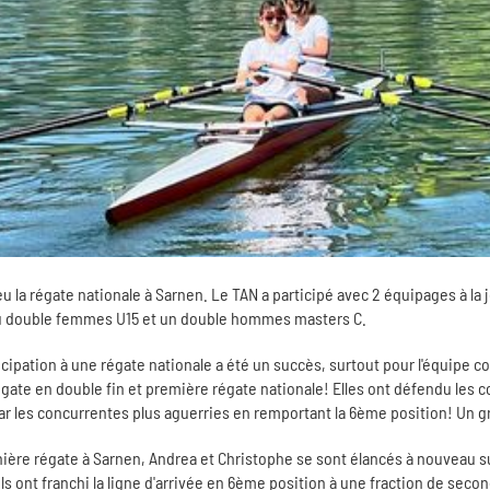
u la régate nationale à Sarnen. Le TAN a participé avec 2 équipages à la
au double femmes U15 et un double hommes masters C.
cipation à une régate nationale a été un succès, surtout pour l'équipe c
gate en double fin et première régate nationale! Elles ont défendu les 
par les concurrentes plus aguerries en remportant la 6ème position! Un gr
nière régate à Sarnen, Andrea et Christophe se sont élancés à nouveau s
ls ont franchi la ligne d'arrivée en 6ème position à une fraction de sec