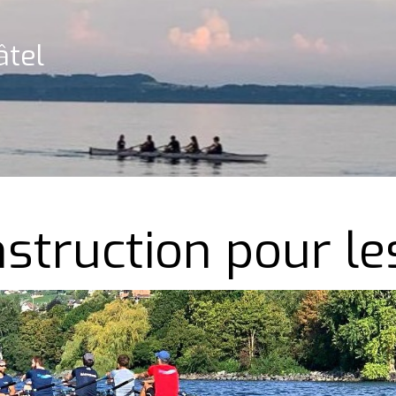
âtel
nstruction pour l